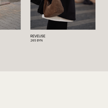
Контакты
П Кирина Ирина Михайловна
НП 290 213 483
. Брест, ул. Суворова 101 — 82
375 (29) 722 70 12
егистрация в торговом реестре
747427 от 23.04.2025
BEL
ежим работы: ежедневно с 8:00 до 22:00
REVEUSE
265
BYN