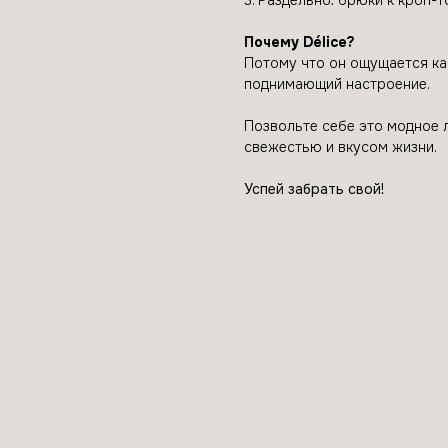
3. Раздельно: брюки к кроп-
Почему Délice?
Потому что он ощущается как
поднимающий настроение.
Позвольте себе это модное л
свежестью и вкусом жизни.
Успей забрать свой!