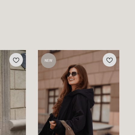
NEW
ИП Кирина И. М.
УНП 290213483
г.Брест,
ул. Суворова, 101-82