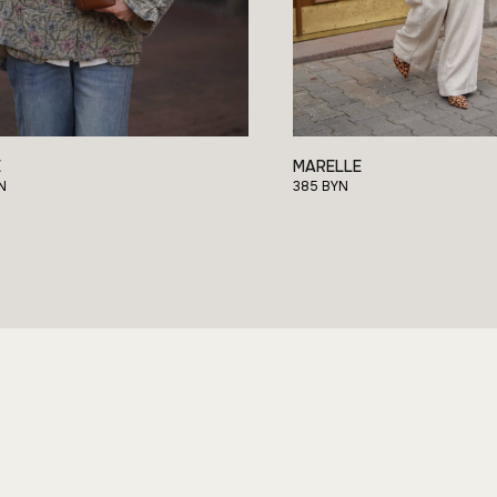
Документация
Публичная оферта
И
У
Политика конфиденциальности
г
+
Р
№
C LA
Р
E
MARELLE
N
385
BYN