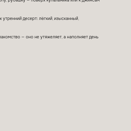
топу, рубашку — поверх купальника или к джинсам
 утренний десерт: лёгкий, изысканный,
акомство — оно не утяжеляет, а наполняет день