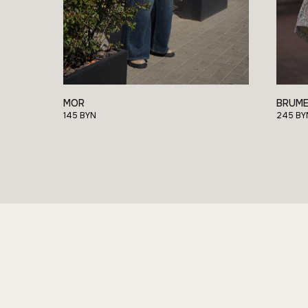
BL7
Для покупателей
Каталог
BASIC LABEL
О бренде
Отзывы
Покупателям
BASI
MOR
BRUM
145
BYN
245
BY