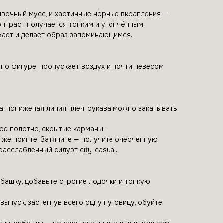
ивочный мусс, и хаотичные чёрные вкрапления —
онтраст получается тонким и утончённым,
ежает и делает образ запоминающимся.
по фигуре, пропускает воздух и почти невесом
а, пониженая линия плеч, рукава можно закатывать
мое полотно, скрытые карманы.
м же принте. Затяните — получите очерченную
расслабленный силуэт city-casual.
рубашку, добавьте строгие лодочки и тонкую
выпуск, застегнув всего одну пуговицу, обуйте