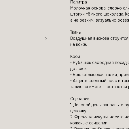
Палитра
Молочная основа, словно сл
штрихи тёмного шоколада. К
а не резким: визуально осв
Ткань
Воздушная вискоза струится 
на коже.
Крой
• Рубашка: свободная посадк
до локтя.
• Брюки: высокая талия, пря
• Акцент: съёмный пояс в то
талию; снимите — останется 
Сценарии
1. Деловой день: заправьте 
цепочку.
2. Френч-каникулы: носите на
кожаные сандалии.